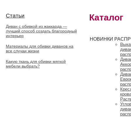
Статьи
Каталог
Диван с обивкой из жаккарда —
лучший способ создать благородный
интерьер
НОВИНКИ
РАСП
Выка
Материалы для обивки диванов на
дива
все случаи жизни
расп
Дива
Какую ткань для обивки мягкой
Акко
мебели выбрать?
расп
Дива
Евро
расп
Крес
кров
Расп
Угло
дива
расп