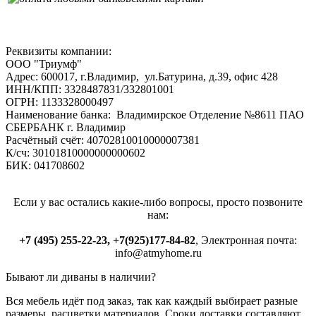
Реквизиты компании:
ООО "Триумф"
Адрес: 600017, г.Владимир, ул.Батурина, д.39, офис 428
ИНН/КПП: 3328487831/332801001
ОГРН: 1133328000497
Наименование банка: Владимирское Отделение №8611 ПАО
СБЕРБАНК г. Владимир
Расчётный счёт: 40702810010000007381
К/сч: 30101810000000000602
БИК: 041708602
Если у вас остались какие-либо вопросы, просто позвоните
нам:
+7 (495) 255-22-23, +7(925)177-84-82
, Электронная почта:
info@atmyhome.ru
Бывают ли диваны в наличии?
Вся мебель идёт под заказ, так как каждый выбирает разные
размеры, расцветки материалов. Сроки доставки составляют