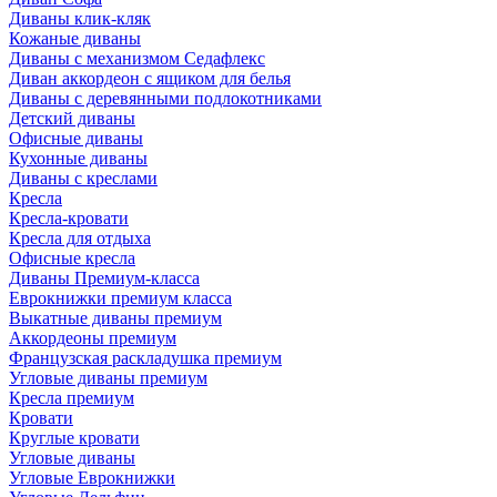
Диваны клик-кляк
Кожаные диваны
Диваны с механизмом Седафлекс
Диван аккордеон с ящиком для белья
Диваны с деревянными подлокотниками
Детский диваны
Офисные диваны
Кухонные диваны
Диваны с креслами
Кресла
Кресла-кровати
Кресла для отдыха
Офисные кресла
Диваны Премиум-класса
Еврокнижки премиум класса
Выкатные диваны премиум
Аккордеоны премиум
Французская раскладушка премиум
Угловые диваны премиум
Кресла премиум
Кровати
Круглые кровати
Угловые диваны
Угловые Еврокнижки