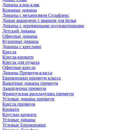
Диваны клик-кляк
Кожаные диваны
Диваны с механизмом Седафлекс
Диван аккордеон с ящиком для белья
Диваны с деревянными подлокотниками
Детский диваны
Офисные диваны
Кухонные диваны
Диваны с креслами
Кресла
Кресла-кровати
Кресла для отдыха
Офисные кресла
Диваны Премиум-класса
Еврокнижки премиум класса
Выкатные диваны премиум
Аккордеоны премиум
Французская раскладушка премиум
Угловые диваны премиум
Кресла премиум
Кровати
Круглые кровати
Угловые диваны
Угловые Еврокнижки