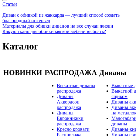
Статьи
Диван с обивкой из жаккарда — лучший способ создать
благородный интерьер
Материалы для обивки диванов на все случаи жизни
Какую ткань для обивки мягкой мебели выбрать?
Каталог
НОВИНКИ
РАСПРОДАЖА
Диваны
Выкатные диваны
Выкатные 
распродажа
Выкатной д
Диваны
ящиком
Аккордеон
Диваны ак
распродажа
Диваны-ак
Диваны
на металло
Еврокнижки
Малогабар
распродажа
диваны
Кресло кровати
Диваны-кн
Распродажа
Диваны ев