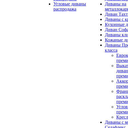
Угловые диваны
Диваны на
распродажа
металлокар
Диван Тахт
Диваны с к
Кухонные 
Диван Соф
Диваны кли
Кожаные д
Диваны Пр
класса
Евро
преми
Выка
дива
прем
Акко
прем
Франц
раскл
прем
Углов
прем
Кресл
Диваны с 
Седафлекс