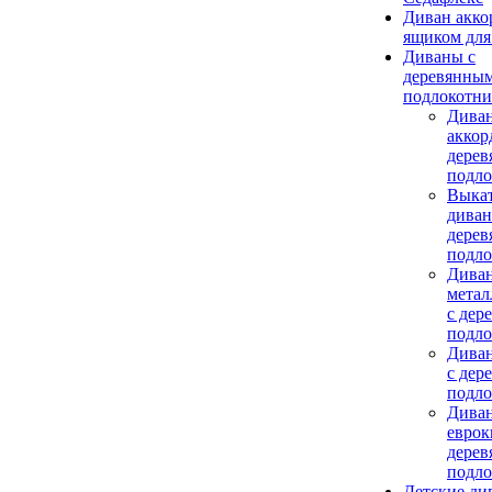
Диван акко
ящиком для
Диваны с
деревянны
подлокотн
Дива
аккор
дере
подл
Выка
диван
дере
подл
Дива
метал
с дер
подл
Дива
c дер
подл
Дива
еврок
дере
подл
Детские ди