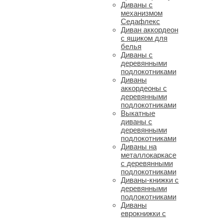
Диваны с
механизмом
Седафлекс
Диван аккордеон
с ящиком для
белья
Диваны с
деревянными
подлокотниками
Диваны
аккордеоны с
деревянными
подлокотниками
Выкатные
диваны с
деревянными
подлокотниками
Диваны на
металлокаркасе
с деревянными
подлокотниками
Диваны-книжки c
деревянными
подлокотниками
Диваны
еврокнижки с