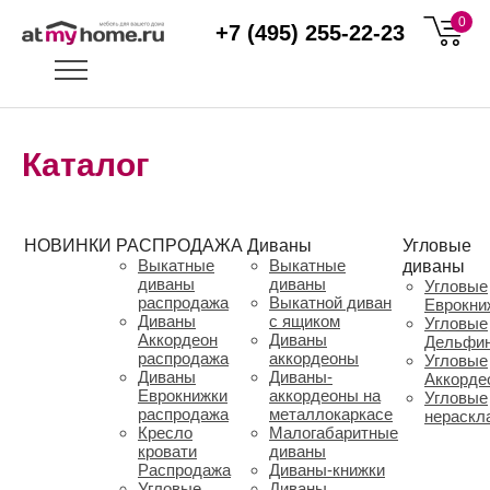
0
+7 (495) 255-22-23
Каталог
НОВИНКИ
РАСПРОДАЖА
Диваны
Угловые
Выкатные
Выкатные
диваны
диваны
диваны
Угловые
распродажа
Выкатной диван
Еврокни
Диваны
с ящиком
Угловые
Аккордеон
Диваны
Дельфи
распродажа
аккордеоны
Угловые
Диваны
Диваны-
Аккорде
Еврокнижки
аккордеоны на
Угловые
распродажа
металлокаркасе
нераскл
Кресло
Малогабаритные
кровати
диваны
Распродажа
Диваны-книжки
Угловые
Диваны