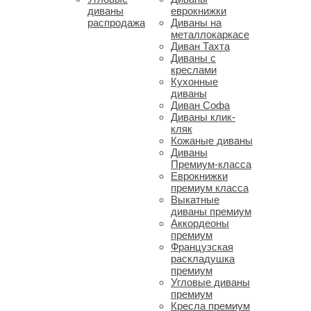
диваны
еврокнижки
распродажа
Диваны на
металлокаркасе
Диван Тахта
Диваны с
креслами
Кухонные
диваны
Диван Софа
Диваны клик-
кляк
Кожаные диваны
Диваны
Премиум-класса
Еврокнижки
премиум класса
Выкатные
диваны премиум
Аккордеоны
премиум
Французская
раскладушка
премиум
Угловые диваны
премиум
Кресла премиум