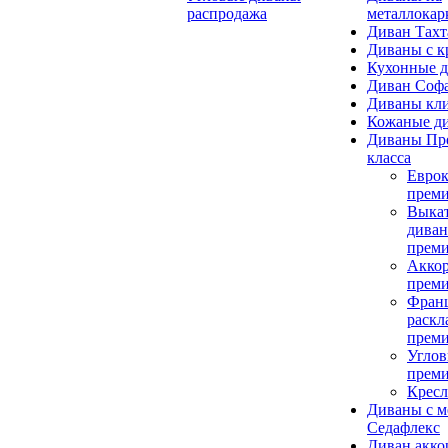
распродажа
металлокар
Диван Тахт
Диваны с к
Кухонные 
Диван Соф
Диваны кли
Кожаные д
Диваны Пр
класса
Евро
преми
Выка
дива
прем
Акко
прем
Франц
раскл
прем
Углов
прем
Кресл
Диваны с 
Седафлекс
Диван акко