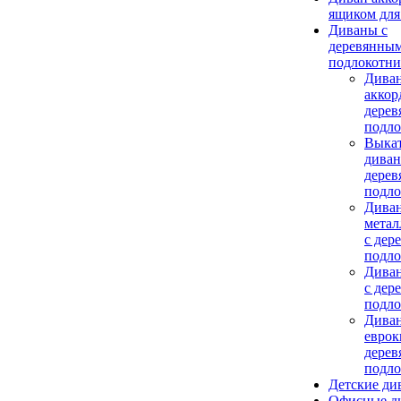
ящиком для
Диваны с
деревянны
подлокотн
Дива
аккор
дере
подл
Выка
диван
дере
подл
Дива
метал
с дер
подл
Дива
c дер
подл
Дива
еврок
дере
подл
Детские ди
Офисные д