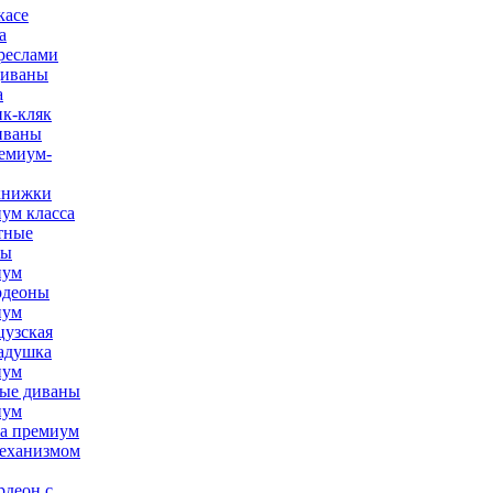
касе
а
реслами
диваны
а
к-кляк
иваны
емиум-
книжки
ум класса
тные
ны
иум
рдеоны
иум
узская
адушка
иум
ые диваны
иум
а премиум
механизмом
рдеон с