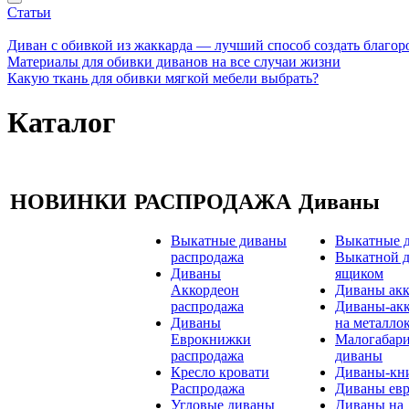
Статьи
Диван с обивкой из жаккарда — лучший способ создать благо
Материалы для обивки диванов на все случаи жизни
Какую ткань для обивки мягкой мебели выбрать?
Каталог
НОВИНКИ
РАСПРОДАЖА
Диваны
Выкатные диваны
Выкатные 
распродажа
Выкатной д
Диваны
ящиком
Аккордеон
Диваны ак
распродажа
Диваны-ак
Диваны
на металло
Еврокнижки
Малогабар
распродажа
диваны
Кресло кровати
Диваны-кн
Распродажа
Диваны ев
Угловые диваны
Диваны на