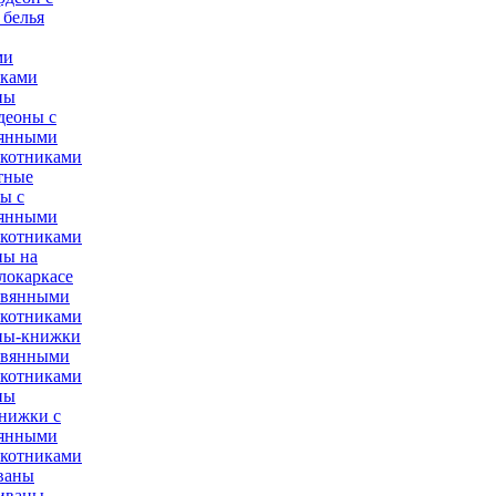
 белья
ми
иками
ны
деоны с
вянными
окотниками
тные
ы с
вянными
окотниками
ны на
локаркасе
евянными
окотниками
ны-книжки
евянными
окотниками
ны
нижки с
вянными
окотниками
ваны
иваны