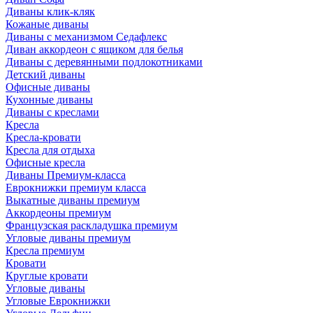
Диваны клик-кляк
Кожаные диваны
Диваны с механизмом Седафлекс
Диван аккордеон с ящиком для белья
Диваны с деревянными подлокотниками
Детский диваны
Офисные диваны
Кухонные диваны
Диваны с креслами
Кресла
Кресла-кровати
Кресла для отдыха
Офисные кресла
Диваны Премиум-класса
Еврокнижки премиум класса
Выкатные диваны премиум
Аккордеоны премиум
Французская раскладушка премиум
Угловые диваны премиум
Кресла премиум
Кровати
Круглые кровати
Угловые диваны
Угловые Еврокнижки