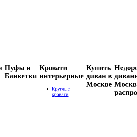
я
Пуфы и
Кровати
Купить
Недор
Банкетки
интерьерные
диван в
диван
Москве
Москве
Круглые
распр
кровати