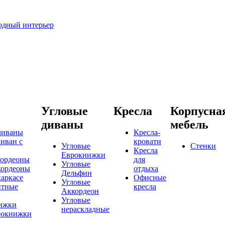
родный интерьер
Угловые
Кресла
Корпусна
диваны
мебель
диваны
Кресла-
иван с
кровати
Угловые
Стенки
Кресла
Еврокнижки
кордеоны
для
Угловые
кордеоны
отдыха
Дельфин
каркасе
Офисные
Угловые
итные
кресла
Аккордеон
Угловые
ижки
нераскладные
рокнижки