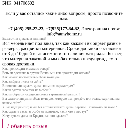
БИК: 041708602
Если у вас остались какие-либо вопросы, просто позвоните
нам:
+7 (495) 255-22-23, +7(925)177-84-82
, Электронная почта:
info@atmyhome.ru
Бывают ли диваны в наличии?
Вся мебель идёт под заказ, так как каждый выбирает разные
размеры, расцветки материалов. Сроки доставки составляют
от 3 до 10 дней в зависимости от наличия материала. Бывает,
что материал заказной и мы обязательно предупреждаем о
сроках доставки.
Как происходит оплата за товар?
Есть ли доставка в другие Регионы и как происходит оплата?
Как можно посмотреть мебель вживую?
Как выбрать ткань на сайте?
Возможно ли сделать диван по моим параметрам?
Какая даётся гарантия на мебель?
Каким образом осуществляется гарантийный ремонт?
Вы сами то видели мебель вживую, которую вы продаёте или только картинки на
вашем сайте?
У нас идёт ремонт, и мы бы хотели заказать диван заранее. Возможно ли такое?
Как сделать заказ, я особо не понимаю, как и что у вас тут?
Хочу купить диван в Кредит, как это сделать?
Добавить отзыв