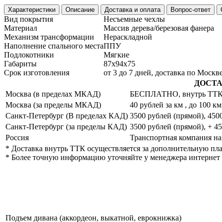
Характеристики
Описание
Доставка и оплата
Вопрос-ответ
Вид покрытия
Несъемные чехлы
Материал
Массив дерева/березовая фанера
Механизм трансформации
Нераскладной
Наполнение спального места
ППУ
Подлокотники
Мягкие
Габариты
87х94х75
Срок изготовления
от 3 до 7 дней, доставка по Моск
ДОСТА
Москва (в пределах МКАД)
БЕСПЛАТНО, внутрь ТТК д
Москва (за пределы МКАД)
40 рублей за км , до 100 км
Санкт-Петербург (В пределах КАД)
3500 рублей (прямой), 4500
Санкт-Петербург (за пределы КАД)
3500 рублей (прямой), + 45
Россия
Транспортная компания на
* Доставка внутрь ТТК осуществляется за дополнительную пла
* Более точную информацию уточняйте у менеджера интернет м
Подъем дивана (аккордеон, выкатной, еврокнижка)