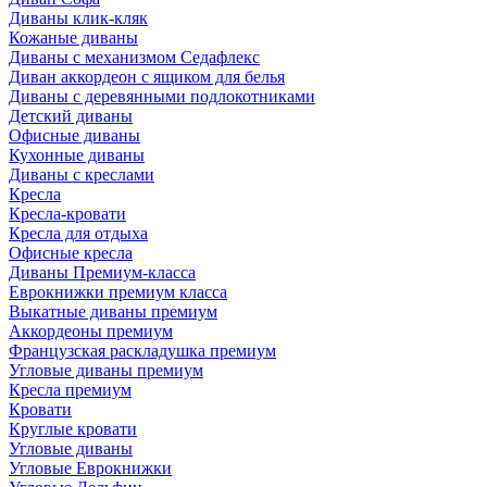
Диваны клик-кляк
Кожаные диваны
Диваны с механизмом Седафлекс
Диван аккордеон с ящиком для белья
Диваны с деревянными подлокотниками
Детский диваны
Офисные диваны
Кухонные диваны
Диваны с креслами
Кресла
Кресла-кровати
Кресла для отдыха
Офисные кресла
Диваны Премиум-класса
Еврокнижки премиум класса
Выкатные диваны премиум
Аккордеоны премиум
Французская раскладушка премиум
Угловые диваны премиум
Кресла премиум
Кровати
Круглые кровати
Угловые диваны
Угловые Еврокнижки