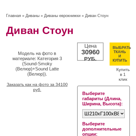
Главная
»
Диваны
»
Диваны еврокнижки
» Диван Стоун
Диван Стоун
Цена
ВЫБРАТЬ
30960
ТКАНЬ
Модель на фото в
И
материале: Категория 3
РУБ.
КУПИТЬ
(Sound-Smoky
(Велюр)+Sound Latte
Купить
(Велюр)).
в 1
клик
Заказать как на фото за 34100
руб.
Выберите
габариты (Длина,
Ширина, Высота):
Выберите
дополнительные
опции: