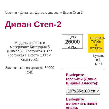
Главная
»
Диваны
»
Детские диваны
» Диван Степ-2
Диван Степ-2
Цена
ВЫБРАТЬ
26000
ТКАНЬ
Модель на фото в
И
материале: Категория 5
РУБ.
КУПИТЬ
(Симпл 002(рогожка)+Стэп
(рогожка) На фото 100 см
Купить
сп.место).
в 1
клик
Заказать как на фото за 34000
руб.
Выберите
габариты (Длина,
Ширина, Высота):
Выберите
дополнительные
опции: