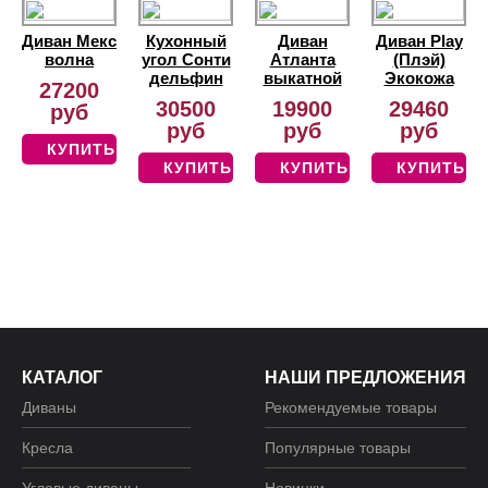
Диван Мекс
Кухонный
Диван
Диван Play
волна
угол Сонти
Атланта
(Плэй)
дельфин
выкатной
Экокожа
27200
30500
19900
29460
руб
руб
руб
руб
КУПИТЬ
КУПИТЬ
КУПИТЬ
КУПИТЬ
КАТАЛОГ
НАШИ ПРЕДЛОЖЕНИЯ
Диваны
Рекомендуемые товары
Кресла
Популярные товары