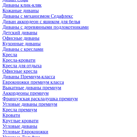
Диваны клик-кляк
Кожаные диваны
Диваны с механизмом Седафлекс
Диван аккордеон с ящиком для белья
Диваны с деревянными подлокотниками
Детский диваны
Офисные диваны
Кухонные диваны
Диваны с креслами
Кресла
Кресла-кровати
Кресла для отдыха
Офисные кресла
Диваны Премиум-класса
Еврокнижки премиум класса
Выкатные диваны премиум
Аккордеоны премиум
Французская раскладушка премиум
Угловые диваны премиум
Кресла премиум
Кровати
Круглые кровати
Угловые диваны
Угловые Еврокнижки