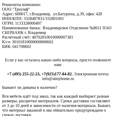
Реквизиты компании:
ООО "Триумф"
Адрес: 600017, г.Владимир, ул.Батурина, д.39, офис 428
ИНН/КПП: 3328487831/332801001
ОГРН: 1133328000497
Наименование банка: Владимирское Отделение №8611 ПАО
СБЕРБАНК г. Владимир
Расчётный счёт: 40702810010000007381
К/сч: 30101810000000000602
БИК: 041708602
Если у вас остались какие-либо вопросы, просто позвоните
нам:
+7 (495) 255-22-23, +7(925)177-84-82
, Электронная почта:
info@atmyhome.ru
Бывают ли диваны в наличии?
Вся мебель идёт под заказ, так как каждый выбирает разные
размеры, расцветки материалов. Сроки доставки составляют
от 3 до 10 дней в зависимости от наличия материала. Бывает,
что материал заказной и мы обязательно предупреждаем о
сроках доставки.