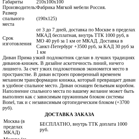
Габариты
210х100х100
Производитель:
Фабрика Мягкой мебели Россия.
Размер
спального
(190х125)
места
от 3 до 7 дней, доставка по Москве в пределах
МКАД бесплатная, внутрь ТТК 1000 руб, в
Срок
МО 40 руб за 1 км от МКАД. Доставка в
изготовления
Санкт-Петербург +3500 руб, за КАД 30 руб за
1 км
Диван Прима узкий подлокотник сделан в лучших традициях
диванов-книжек. В дизайне аскетичность линий, ничего
лишнего. За счет узких подлокотников экономится место в
пространстве. В диван встроен проверенный временем
механизм трансформации книжка, который превращает диван
в удобное спальное место. Диван оснащен бельевым коробом.
Наполнение спального места по вашему желание может быть
выполнен как с зависимым пружинным блоком системы
Bonel, так и с независимым ортопедическим блоком (+3700
руб).
ДОСТАВКА ЗАКАЗА
Москва (в
БЕСПЛАТНО, внутрь ТТК доплата 1000
пределах
руб.
МКАД)